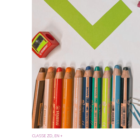
CLASSE ZD
,
EN +