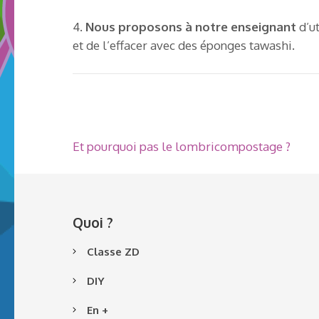
4.
Nous proposons à notre enseignant
d’ut
et de l’effacer avec des éponges tawashi.
Navigation
Et pourquoi pas le lombricompostage ?
de
l’article
Quoi ?
Classe ZD
DIY
En +