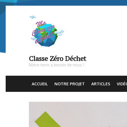
Aller
au
contenu
(Pressez
Entrée)
Classe Zéro Déchet
Notre terre a besoin de nous !
ACCUEIL
NOTRE PROJET
ARTICLES
VIDÉ